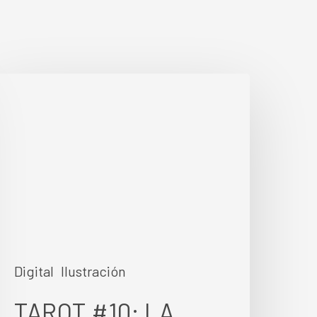
TAROT
10:
LA
RUEDA
DE
LA
FORTUNA
Digital
Ilustración
TAROT #10: LA