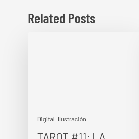
Related Posts
TAROT
#11:
LA
FUERZA
Digital
Ilustración
TAROT #11: LA