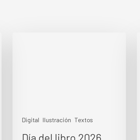
Día
del
#
libro
2026
Digital
Ilustración
Textos
Día del libro 2026