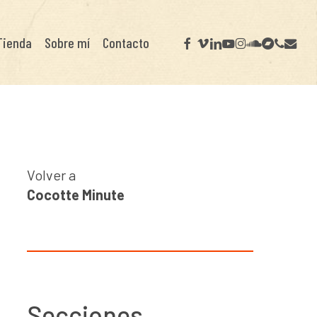
facebook
vimeo
linkedin
youtube
instagram
soundcloud
bandcamp
phone
email
Tienda
Sobre mí
Contacto
Volver a
Cocotte Minute
Secciones