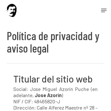
Skip
Men
to
main
content
Política de privacidad y
aviso legal
Titular del sitio web
Social: Jose Miguel Azorín Puche (en
adelante,
Jose Azorín
)
NIF / CIF: 48465820-J
Dirección: Calle Alferez Maestre nº 28 –