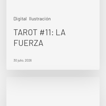
Digital
Ilustración
TAROT #11: LA
FUERZA
30 julio, 2026
Día
del
libro
2026