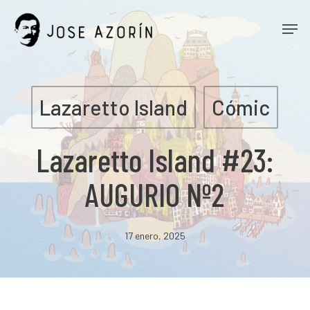
Skip
Men
to
main
content
Lazaretto Island
Cómic
Lazaretto Island #23:
AUGURIO Nº2
17 enero, 2025