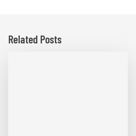
Related Posts
Lazaretto
Island
#30:
CUENTOS
DE
VIEJAS