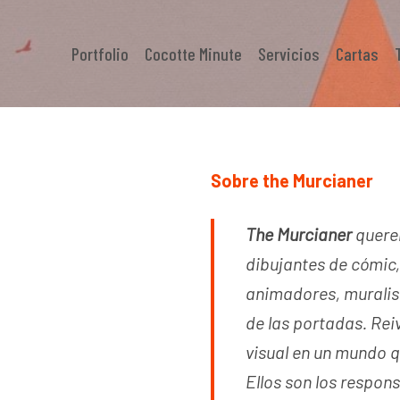
Portfolio
Cocotte Minute
Servicios
Cartas
Sobre the Murcianer
The Murcianer
querem
dibujantes de cómic,
The Murcianer
animadores, muralis
de las portadas. Rei
Ilustración
visual en un mundo q
Ellos son los respons