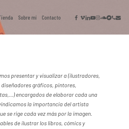
facebook
vimeo
linkedin
youtube
instagram
soundcloud
bandcamp
phone
email
Tienda
Sobre mí
Contacto
os presentar y visualizar a (ilustradores,
 diseñadores gráficos, pintores,
tas,…) encargados de elaborar cada una
vindicamos la importancia del artista
ue se rige cada vez más por la imagen.
ables de ilustrar los libros, cómics y