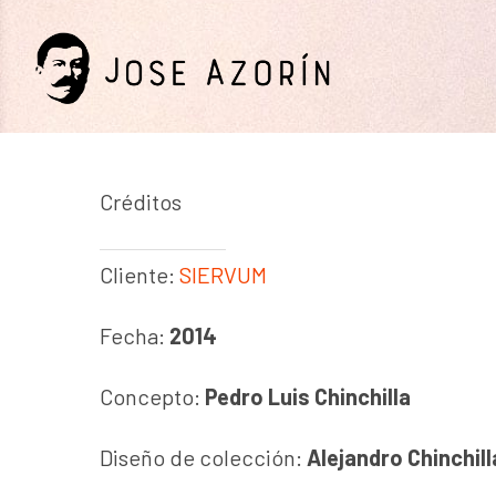
Skip
to
main
content
Créditos
Cliente:
SIERVUM
Fecha:
2014
Concepto:
Pedro Luis Chinchilla
Branding + Diseño
Diseño de colección:
Alejandro Chinchill