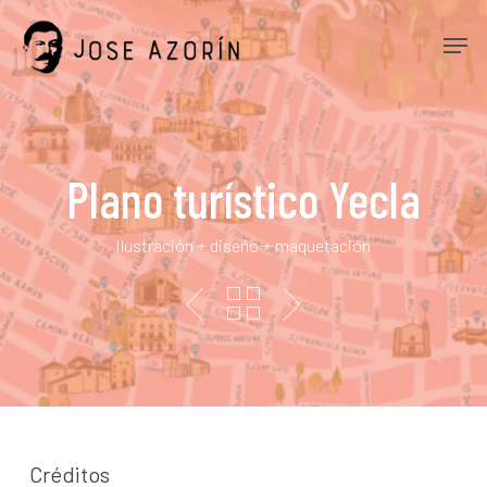
Skip
Men
to
main
content
Plano turístico Yecla
Ilustración + diseño + maquetación
Créditos